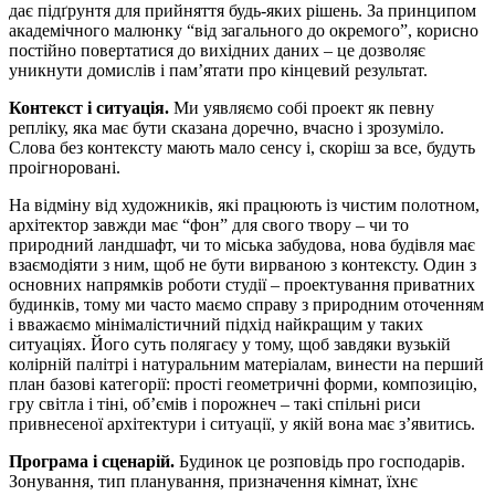
дає підґрунтя для прийняття будь-яких рішень. За принципом
академічного малюнку “від загального до окремого”, корисно
постійно повертатися до вихідних даних – це дозволяє
уникнути домислів і пам’ятати про кінцевий результат.
Контекст і ситуація.
Ми уявляємо собі проект як певну
репліку, яка має бути сказана доречно, вчасно і зрозуміло.
Слова без контексту мають мало сенсу і, скоріш за все, будуть
проігноровані.
На відміну від художників, які працюють із чистим полотном,
архітектор завжди має “фон” для свого твору – чи то
природний ландшафт, чи то міська забудова, нова будівля має
взаємодіяти з ним, щоб не бути вирваною з контексту. Один з
основних напрямків роботи студії – проектування приватних
будинків, тому ми часто маємо справу з природним оточенням
і вважаємо мінімалістичний підхід найкращим у таких
ситуаціях. Його суть полягаєу у тому, щоб завдяки вузькій
колірній палітрі і натуральним матеріалам, винести на перший
план базові категорії: прості геометричні форми, композицію,
гру світла і тіні, об’ємів і порожнеч – такі спільні риси
привнесеної архітектури і ситуації, у якій вона має з’явитись.
Програма і сценарій.
Будинок це розповідь про господарів.
Зонування, тип планування, призначення кімнат, їхнє