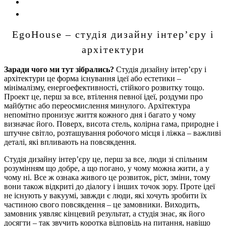
EgoHouse – студія дизайну інтер’єру і
архітектури
Заради чого ми тут зібрались?
Студія дизайну інтер’єру і
архітектури це форма існування ідеї або естетики –
мінімалізму, енергоефективності, стійкого розвитку тощо.
Проект це, перш за все, втілення певної ідеї, роздуми про
майбутнє або переосмислення минулого. Архітектура
непомітно пронизує життя кожного дня і багато у чому
визначає його. Поверх, висота стель, колірна гама, природне і
штучне світло, розташування робочого місця і ліжка – важливі
деталі, які впливають на повсякдення.
Студія дизайну інтер’єру це, перш за все, люди зі спільним
розумінням що добре, а що погано, у чому можна жити, а у
чому ні. Все ж ознака живого це розвиток, ріст, зміни, тому
вони також відкриті до діалогу і інших точок зору. Проте ідеї
не існують у вакуумі, завжди є люди, які хочуть зробити їх
частиною свого повсякдення – це замовники. Виходить,
замовник уявляє кінцевий результат, а студія знає, як його
досягти – так звучить коротка відповідь на питання, навіщо