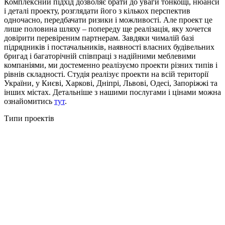
Комплексний підхід дозволяє брати до уваги тонкощі, нюанси
і деталі проекту, розглядати його з кількох перспектив
одночасно, передбачати ризики і можливості. Але проект це
лише половина шляху – попереду ще реалізація, яку хочется
довірити перевіреним партнерам. Завдяки чималій базі
підрядників і постачальників, наявності власних будівельних
бригад і багаторічній співпраці з надійними меблевими
компаніями, ми достеменно реалізуємо проекти різних типів і
рівнів складності. Студія реалізує проекти на всій території
України, у Києві, Харкові, Дніпрі, Львові, Одесі, Запоріжжі та
інших містах. Детальніше з нашими послугами і цінами можна
ознайомитись
тут
.
Типи проектів