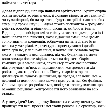
наймати архітектора.
Довга відповідь, навіщо наймати архітектора.
Архітектурна
освіта передбачає різні курси, її складно віднести до технічної
чи гуманітарної, бо на практиці будуть потрібні знання з обох
сфер і ще трохи інтуїції. Задача такого спеціаліста – зрозуміти
клієнта, розробити рішення і пояснити, як його втілити.
Відповідно, необхідно вміти спілкуватися з людьми, чути їх і
пояснювати свої рішення, мати художній смак і при цьому
точно знати, як концепція, зображена на папері, має бути
втілена у матеріалі. Архітектурне проектування і дизайн
інтер’єрів це, у певному сенсі, планування, головна задача
якого – уникнути несподіванок під час будівництва, адже
вони завжди боляче відбиваються на бюджеті. Окрім
комунікації із замовником, архітектор також має постійно
підтримувати зв’язок з підрядниками, контролювати хід
роботи і давати роз’яснення. Послуги архітектора чи
дизайнера не бувають дешевими, це правда, але вони, все ж,
дешевші за помилки, яких можна припуститися без фахівця.
Словом, проект розробляється, щоб дати точне уявлення про
бажаний результат і контролювати його реалізацію на всіх
етапах.
А у чому ідея?
Ідея, про яку йшлося на самому початку, має
пронизувати весь проект і всі етапи роботи. Це орієнтир, який